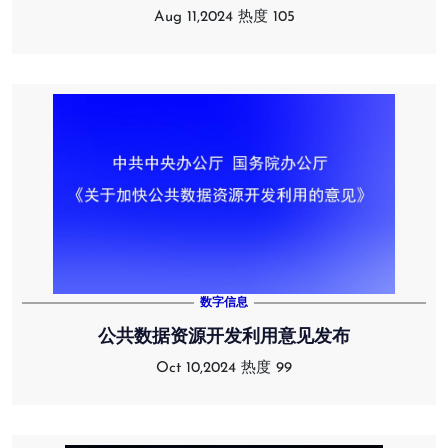
Aug 11,2024
热度 105
数字信息
公共数据资源开发利用意见发布
Oct 10,2024
热度 99