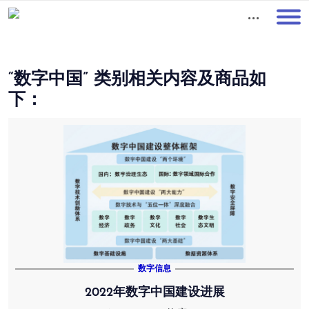
01
“数字中国” 类别相关内容及商品如
下：
数字信息
2022年数字中国建设进展