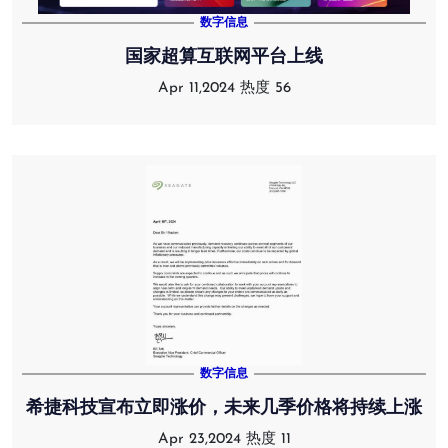
数字信息
国家超算互联网平台上线
Apr 11,2024
热度 56
数字信息
希捷科技宣布立即涨价，未来几季价格将持续上涨
Apr 23,2024
热度 11