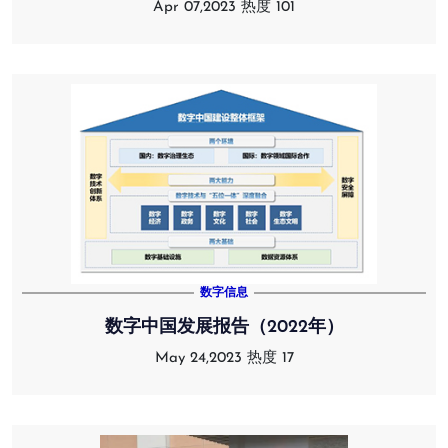
Apr 07,2023
热度 101
数字信息
数字中国发展报告（2022年）
May 24,2023
热度 17