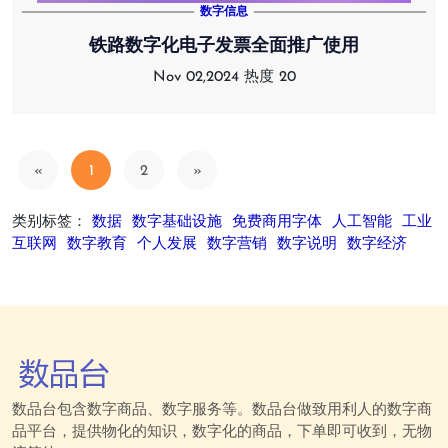
数字信息
铁路数字化电子发票全面推广使用
Nov 02,2024
热度 20
«
1
2
»
类别标签：
数据
数字基础设施
免费商用字体
人工智能
工业
互联网
数字教育
个人发展
数字营销
数字说明
数字经济
数品台包含数字商品、数字服务等。数品台做致用利人的数字商
品平台，提供物化的知识，数字化的商品，下单即可收到，无物