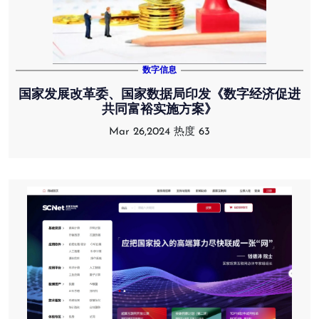
数字信息
国家发展改革委、国家数据局印发《数字经济促进
共同富裕实施方案》
Mar 26,2024
热度 63