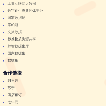
工业互联网大数据
数字化生态共同体平台
国家数据局
库帕斯
文旅数据
标准物质资源共享
鲸智数据集库
国家数据集
数据集
合作链接
阿里云
苏宁
酒店预订
七牛云