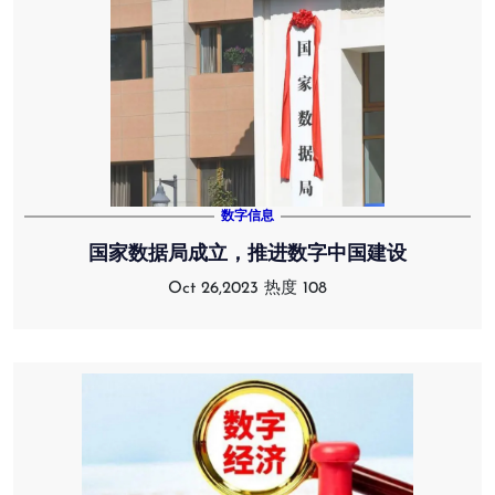
数字信息
国家数据局成立，推进数字中国建设
Oct 26,2023
热度 108