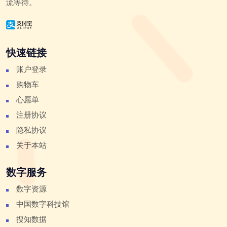
流等待。
快速链接
账户登录
购物车
心愿单
注册协议
隐私协议
关于本站
数字服务
数字资源
中国数字科技馆
搜知数据