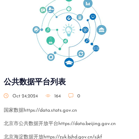
公共数据平台列表
Oct 24,2024
164
0
国家数据https://data.stats.gov.cn
北京市公共数据开放平台https://data.beijing.gov.cn
北京海淀数据开放https://zyk.bjhd.gov.cn/sjkf