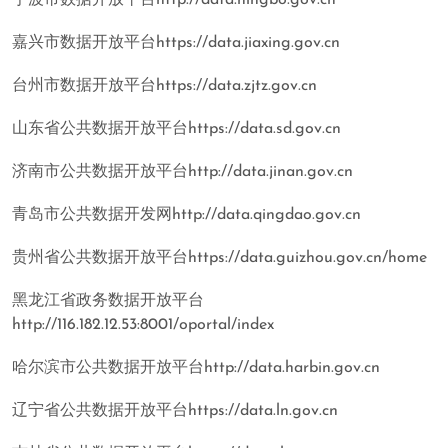
嘉兴市数据开放平台https://data.jiaxing.gov.cn
台州市数据开放平台https://data.zjtz.gov.cn
山东省公共数据开放平台https://data.sd.gov.cn
济南市公共数据开放平台http://data.jinan.gov.cn
青岛市公共数据开发网http://data.qingdao.gov.cn
贵州省公共数据开放平台https://data.guizhou.gov.cn/home
黑龙江省政务数据开放平台
http://116.182.12.53:8001/oportal/index
哈尔滨市公共数据开放平台http://data.harbin.gov.cn
辽宁省公共数据开放平台https://data.ln.gov.cn