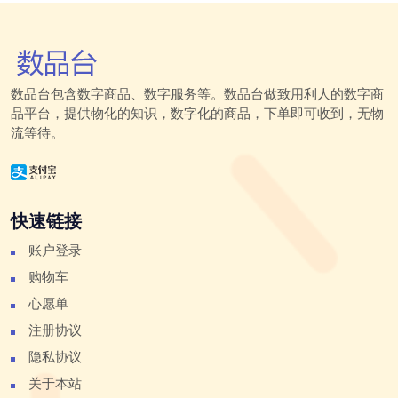
数品台包含数字商品、数字服务等。数品台做致用利人的数字商
品平台，提供物化的知识，数字化的商品，下单即可收到，无物
流等待。
快速链接
账户登录
购物车
心愿单
注册协议
隐私协议
关于本站