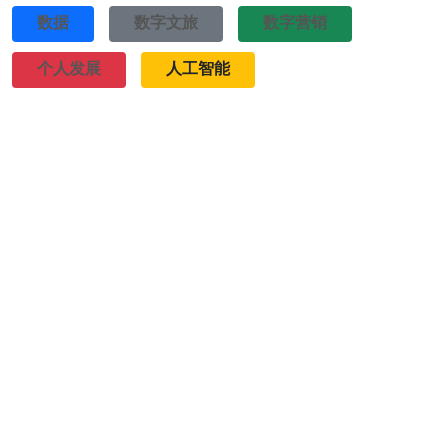
数据
数字文旅
数字营销
个人发展
人工智能