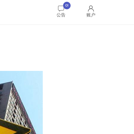
01
公告
账户