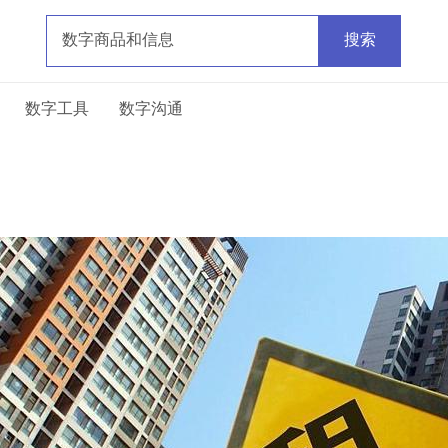
搜索
数字工具
数字沟通