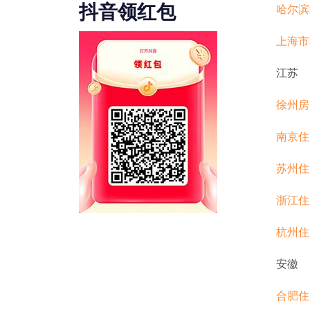
抖音领红包
哈尔滨
上海市
江苏
徐州房
南京住
苏州住
浙江住
杭州住
安徽
合肥住