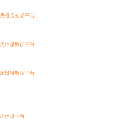
房租赁交易平台
房信息数据平台
屋出租数据平台
房信息平台