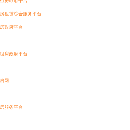
租房政府平台
房租赁综合服务平台
房政府平台
租房政府平台
房网
房服务平台