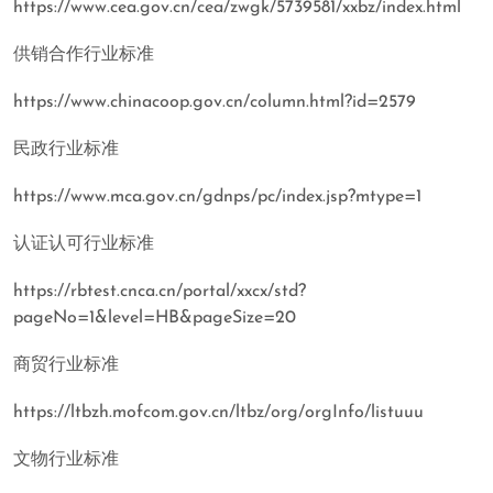
https://www.cea.gov.cn/cea/zwgk/5739581/xxbz/index.html
供销合作行业标准
https://www.chinacoop.gov.cn/column.html?id=2579
民政行业标准
https://www.mca.gov.cn/gdnps/pc/index.jsp?mtype=1
认证认可行业标准
https://rbtest.cnca.cn/portal/xxcx/std?
pageNo=1&level=HB&pageSize=20
商贸行业标准
https://ltbzh.mofcom.gov.cn/ltbz/org/orgInfo/listuuu
文物行业标准