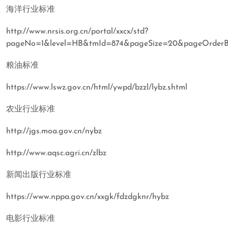
海洋行业标准
http://www.nrsis.org.cn/portal/xxcx/std?
pageNo=1&level=HB&tmId=874&pageSize=20&pageOrder
粮油标准
https://www.lswz.gov.cn/html/ywpd/bzzl/lybz.shtml
农业行业标准
http://jgs.moa.gov.cn/nybz
http://www.aqsc.agri.cn/zlbz
新闻出版行业标准
https://www.nppa.gov.cn/xxgk/fdzdgknr/hybz
电影行业标准