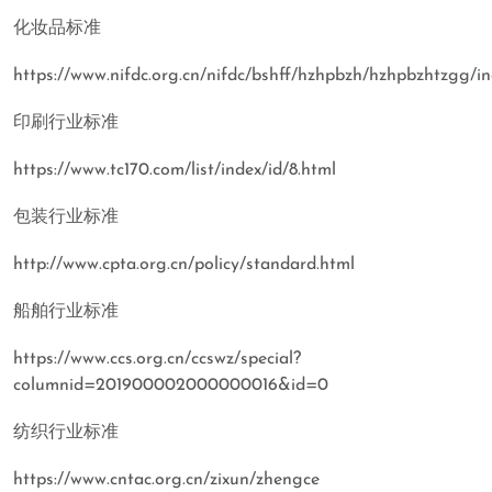
化妆品标准
https://www.nifdc.org.cn/nifdc/bshff/hzhpbzh/hzhpbzhtzgg/in
印刷行业标准
https://www.tc170.com/list/index/id/8.html
包装行业标准
http://www.cpta.org.cn/policy/standard.html
船舶行业标准
https://www.ccs.org.cn/ccswz/special?
columnid=201900002000000016&id=0
纺织行业标准
https://www.cntac.org.cn/zixun/zhengce