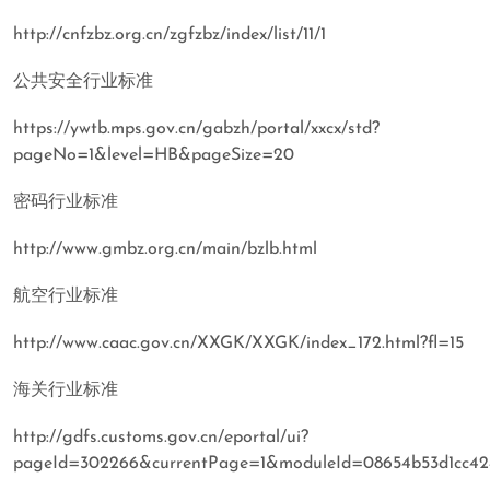
http://cnfzbz.org.cn/zgfzbz/index/list/11/1
公共安全行业标准
https://ywtb.mps.gov.cn/gabzh/portal/xxcx/std?
pageNo=1&level=HB&pageSize=20
密码行业标准
http://www.gmbz.org.cn/main/bzlb.html
航空行业标准
http://www.caac.gov.cn/XXGK/XXGK/index_172.html?fl=15
海关行业标准
http://gdfs.customs.gov.cn/eportal/ui?
pageId=302266&currentPage=1&moduleId=08654b53d1cc42