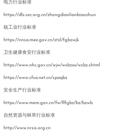
电力行业标准
https://dls.cec.org.cn/zhongdianlianbiaozhun
核工业行业标准
https://nnsa.mee.gov.cn/ztzl/fgbzwjk
卫生健康食安行业标准
https://www.nhc.gov.cn/wjw/wsbzxx/wsbz.shtml
https://www.cfsa.net.cn/spaqbz
安全生产行业标准
https://www.mem.gov.cn/fw/flfgbz/bz/bzwb
自然资源与林草行业标准
http://www.nrsis.org.cn