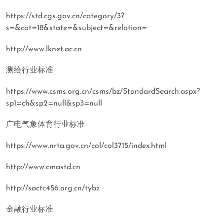
https://std.cgs.gov.cn/category/3?
s=&cat=18&state=&subject=&relation=
http://www.lknet.ac.cn
测绘行业标准
https://www.csms.org.cn/csms/bz/StandardSearch.aspx?
sp1=ch&sp2=null&sp3=null
广电气象体育行业标准
https://www.nrta.gov.cn/col/col3715/index.html
http://www.cmastd.cn
http://sactc456.org.cn/tybz
金融行业标准