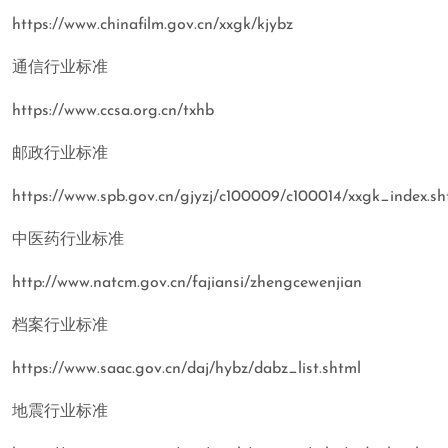
https://www.chinafilm.gov.cn/xxgk/kjybz
通信行业标准
https://www.ccsa.org.cn/txhb
邮政行业标准
https://www.spb.gov.cn/gjyzj/c100009/c100014/xxgk_index.sh
中医药行业标准
http://www.natcm.gov.cn/fajiansi/zhengcewenjian
档案行业标准
https://www.saac.gov.cn/daj/hybz/dabz_list.shtml
地震行业标准