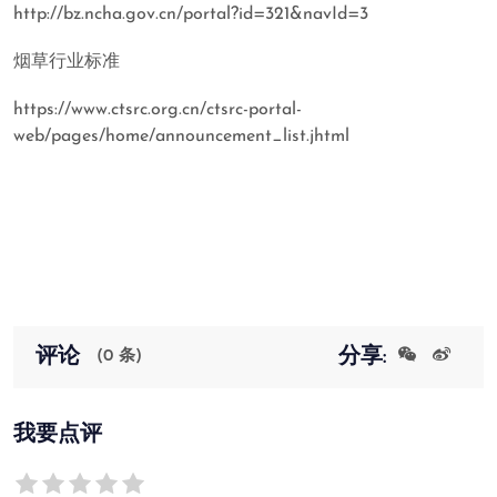
http://bz.ncha.gov.cn/portal?id=321&navId=3
烟草行业标准
https://www.ctsrc.org.cn/ctsrc-portal-
web/pages/home/announcement_list.jhtml
评论
分享:
(0 条)
我要点评