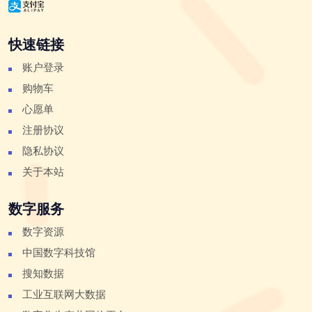
快速链接
账户登录
购物车
心愿单
注册协议
隐私协议
关于本站
数字服务
数字资源
中国数字科技馆
搜知数据
工业互联网大数据