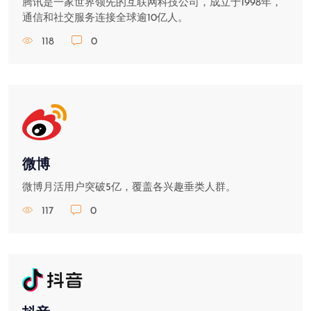
腾讯是一家世界领先的互联网科技公司，成立于1998年，
通信和社交服务连接全球逾10亿人。
118
0
微博
微博月活用户突破5亿，覆盖各兴趣垂类人群。
117
0