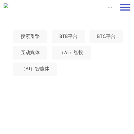
01
搜索引擎
BTB平台
BTC平台
互动媒体
（AI）智投
（AI）智能体