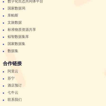
数字化生态共同体平台
国家数据局
库帕斯
文旅数据
标准物质资源共享
鲸智数据集库
国家数据集
数据集
合作链接
阿里云
苏宁
酒店预订
七牛云
联系我们