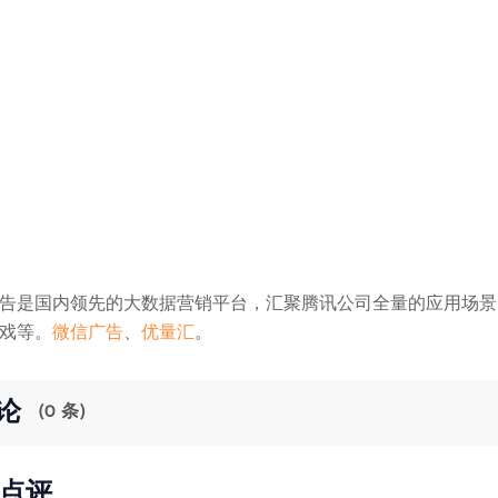
告是国内领先的大数据营销平台，汇聚腾讯公司全量的应用场景
戏等。
微信广告
、
优量汇
。
论
(0 条)
点评