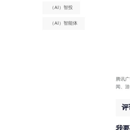
（AI）智投
（AI）智能体
腾讯广
闻、游
评
我要