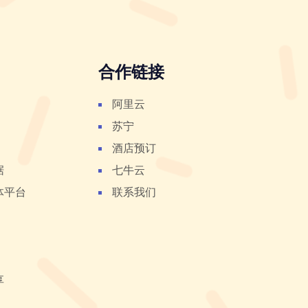
合作链接
阿里云
苏宁
酒店预订
据
七牛云
体平台
联系我们
享