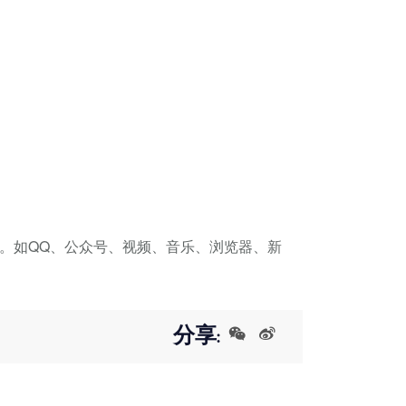
。如QQ、公众号、视频、音乐、浏览器、新
分享: