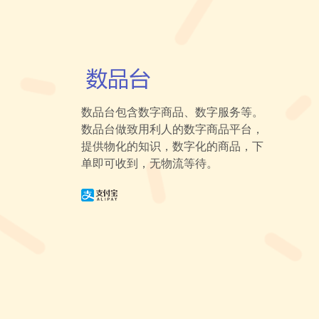
数品台包含数字商品、数字服务等。
数品台做致用利人的数字商品平台，
提供物化的知识，数字化的商品，下
单即可收到，无物流等待。