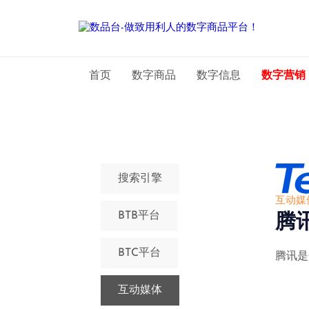
首页
数字商品
数字信息
数字营销
搜索引擎
互动媒
BTB平台
腾
BTC平台
腾讯是
互动媒体